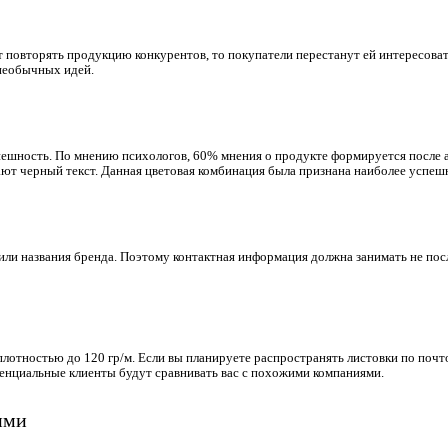
дет повторять продукцию конкурентов, то покупатели перестанут ей интересов
 необычных идей.
пешность. По мнению психологов, 60% мнения о продукте формируется после а
т черный текст. Данная цветовая комбинация была признана наиболее успеш
или названия бренда. Поэтому контактная информация должна занимать не по
лотностью до 120 гр/м. Если вы планируете распространять листовки по почт
тенциальные клиенты будут сравнивать вас с похожими компаниями.
ими