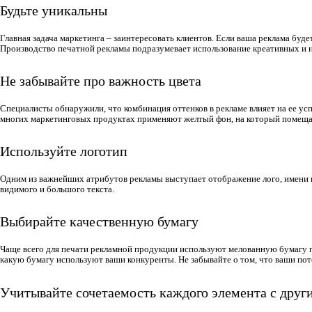
Будьте уникальны
Главная задача маркетинга – заинтересовать клиентов. Если ваша реклама бу
Производство печатной рекламы подразумевает использование креативных и
Не забывайте про важность цвета
Специалисты обнаружили, что комбинация оттенков в рекламе влияет на ее ус
многих маркетинговых продуктах применяют желтый фон, на который помещаю
Используйте логотип
Одним из важнейших атрибутов рекламы выступает отображение лого, имени 
видимого и большого текста.
Выбирайте качественную бумагу
Чаще всего для печати рекламной продукции используют мелованную бумагу п
какую бумагу используют ваши конкуренты. Не забывайте о том, что ваши по
Учитывайте сочетаемость каждого элемента с друг