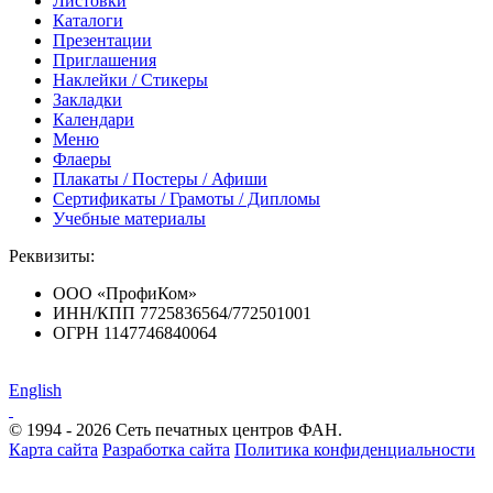
Листовки
Каталоги
Презентации
Приглашения
Наклейки / Стикеры
Закладки
Календари
Меню
Флаеры
Плакаты / Постеры / Афиши
Сертификаты / Грамоты / Дипломы
Учебные материалы
Реквизиты:
ООО «ПрофиКом»
ИНН/КПП 7725836564/772501001
ОГРН 1147746840064
English
© 1994 - 2026 Сеть печатных центров ФАН.
Карта сайта
Разработка сайта
Политика конфиденциальности